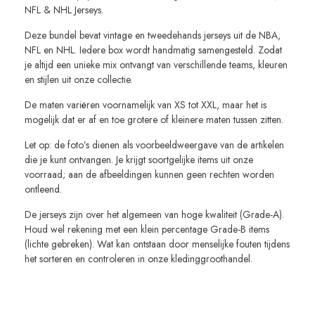
NFL & NHL Jerseys.
Deze bundel bevat vintage en tweedehands jerseys uit de NBA,
NFL en NHL. Iedere box wordt handmatig samengesteld. Zodat
je altijd een unieke mix ontvangt van verschillende teams, kleuren
en stijlen uit onze collectie.
De maten variëren voornamelijk van XS tot XXL, maar het is
mogelijk dat er af en toe grotere of kleinere maten tussen zitten.
Let op: de foto’s dienen als voorbeeldweergave van de artikelen
die je kunt ontvangen. Je krijgt soortgelijke items uit onze
voorraad; aan de afbeeldingen kunnen geen rechten worden
ontleend.
De jerseys zijn over het algemeen van hoge kwaliteit (Grade-A).
Houd wel rekening met een klein percentage Grade-B items
(lichte gebreken). Wat kan ontstaan door menselijke fouten tijdens
het sorteren en controleren in onze kledinggroothandel.