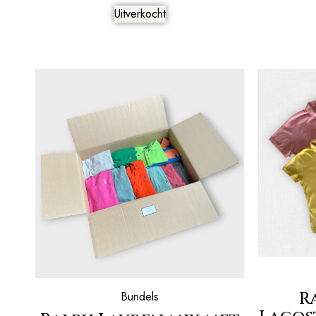
Uitverkocht
R
Bundels