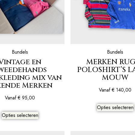
Bundels
Bundels
Vintage en
MERKEN RUG
weedehands
POLOSHIRT’S 
kleding mix van
MOUW
kende Merken
Vanaf
€
140,00
Vanaf
€
95,00
Opties selecteren
Opties selecteren