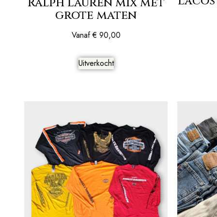
Lacos
Ralph Lauren mix met
grote maten
Vanaf
€
90,00
Uitverkocht