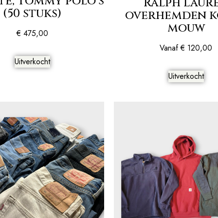
te, Tommy polo’s
Ralph Laur
(50 stuks)
overhemden k
mouw
€
475,00
Vanaf
€
120,00
Uitverkocht
Uitverkocht