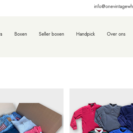
info@onevintagewh
s
Boxen
Seller boxen
Handpick
Over ons