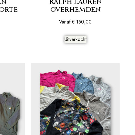
en
Ralph Lauren
orte
overhemden
Vanaf
€
150,00
Uitverkocht