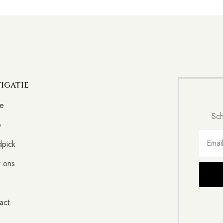
igatie
e
Sch
p
pick
 ons
act